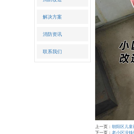
解决方案
消防资讯
联系我们
上一页：
朝阳区儿童
下一页：
老小区没钱