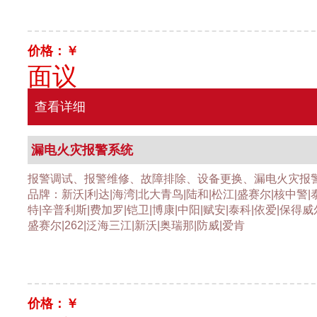
价格：￥
面议
查看详细
漏电火灾报警系统
报警调试、报警维修、故障排除、设备更换、漏电火灾报
品牌：新沃|利达|海湾|北大青鸟|陆和|松江|盛赛尔|核中警|
特|辛普利斯|费加罗|铠卫|博康|中阳|赋安|泰科|依爱|保得威
盛赛尔|262|泛海三江|新沃|奥瑞那|防威|爱肯
价格：￥