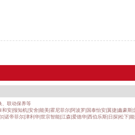
换、联动保养等
泰和安|报知机|安舍|能美|霍尼菲尔|阿波罗|国泰怡安|翼捷|鑫豪斯
尔|诺帝菲尔|津利华|世宗智能|江森|爱德华|西伯乐斯|日探|松下|能