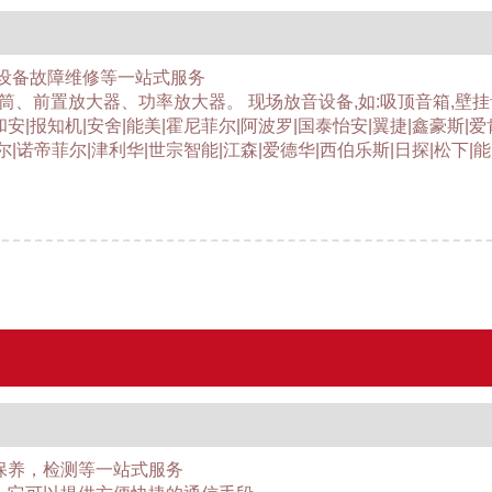
设备故障维修等一站式服务
话筒、前置放大器、功率放大器。 现场放音设备,如:吸顶音箱,壁挂
和安|报知机|安舍|能美|霍尼菲尔|阿波罗|国泰怡安|翼捷|鑫豪斯|爱
尔|诺帝菲尔|津利华|世宗智能|江森|爱德华|西伯乐斯|日探|松下|能
保养，检测等一站式服务