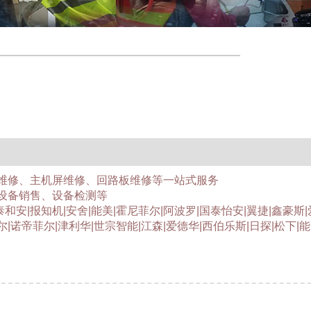
维修、主机屏维修、回路板维修等一站式服务
设备销售、设备检测等
泰和安|报知机|安舍|能美|霍尼菲尔|阿波罗|国泰怡安|翼捷|鑫豪斯
尔|诺帝菲尔|津利华|世宗智能|江森|爱德华|西伯乐斯|日探|松下|能