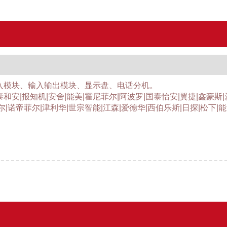
入模块、输入输出模块、显示盘、电话分机。
泰和安|报知机|安舍|能美|霍尼菲尔|阿波罗|国泰怡安|翼捷|鑫豪斯
尔|诺帝菲尔|津利华|世宗智能|江森|爱德华|西伯乐斯|日探|松下|能