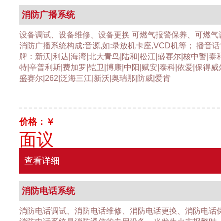
消防广播系统
设备调试、设备维修、设备更换 可燃气报警保养、可燃气
消防广播系统构成:音源,如:录放机卡座,VCD机等； 播音
牌：新沃|利达|海湾|北大青鸟|陆和|松江|盛赛尔|核中警|泰
特|辛普利斯|费加罗|铠卫|博康|中阳|赋安|泰科|依爱|保得威
盛赛尔|262|泛海三江|新沃|奥瑞那|防威|爱肯
价格：￥
面议
查看详细
消防电话系统
消防电话调试、消防电话维修、消防电话更换、消防电话