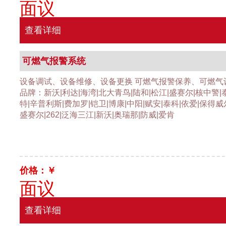
面议
查看详细
可燃气报警系统
设备调试、设备维修、设备更换 可燃气报警保养、可燃气
品牌：新沃|利达|海湾|北大青鸟|陆和|松江|盛赛尔|核中警|
特|辛普利斯|费加罗|铠卫|博康|中阳|赋安|泰科|依爱|保得威
盛赛尔|262|泛海三江|新沃|奥瑞那|防威|爱肯
价格：￥
面议
查看详细