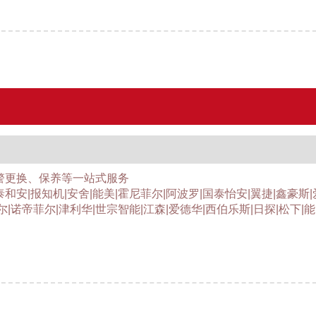
警更换、保养等一站式服务
泰和安|报知机|安舍|能美|霍尼菲尔|阿波罗|国泰怡安|翼捷|鑫豪斯
尔|诺帝菲尔|津利华|世宗智能|江森|爱德华|西伯乐斯|日探|松下|能