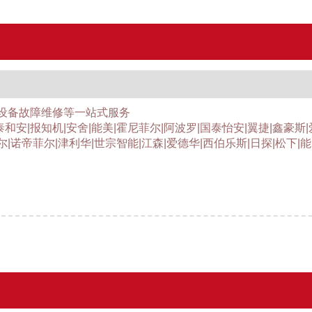
设备故障维修等一站式服务
泰和安|报知机|安舍|能美|霍尼菲尔|阿波罗|国泰怡安|翼捷|鑫豪斯
尔|诺帝菲尔|津利华|世宗智能|江森|爱德华|西伯乐斯|日探|松下|能