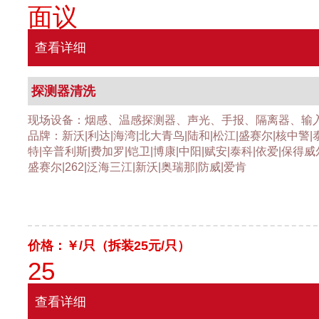
面议
查看详细
探测器清洗
现场设备：烟感、温感探测器、声光、手报、隔离器、输
品牌：新沃|利达|海湾|北大青鸟|陆和|松江|盛赛尔|核中警|
特|辛普利斯|费加罗|铠卫|博康|中阳|赋安|泰科|依爱|保得威
盛赛尔|262|泛海三江|新沃|奥瑞那|防威|爱肯
价格：￥
/只（拆装25元/只）
25
查看详细