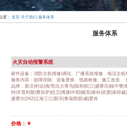
位置：
首页
-
关于我们
-
服务体系
服务体系
火灾自动报警系统
硬件设备：消防主机维修/调试、广播系统维修、电话主机
服务内容：故障排除、设备更换、线路检修、施工改造、 
品牌：新沃|利达|海湾|北大青鸟|陆和|松江|盛赛尔|核中警|
特|辛普利斯|费加罗|铠卫|博康|中阳|赋安|泰科|依爱|保得威
盛赛尔|262|泛海三江|新沃|奥瑞那|防威|爱肯
价格：￥