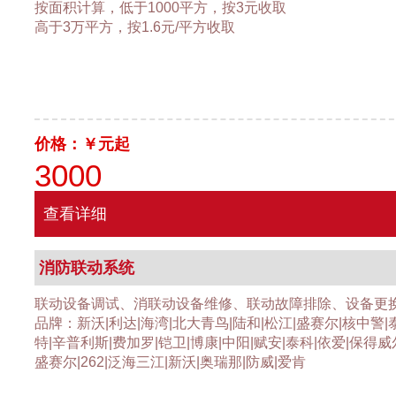
按面积计算，低于1000平方，按3元收取
高于3万平方，按1.6元/平方收取
价格：￥
元起
3000
查看详细
消防联动系统
联动设备调试、消联动设备维修、联动故障排除、设备更
品牌：新沃|利达|海湾|北大青鸟|陆和|松江|盛赛尔|核中警|
特|辛普利斯|费加罗|铠卫|博康|中阳|赋安|泰科|依爱|保得威
盛赛尔|262|泛海三江|新沃|奥瑞那|防威|爱肯