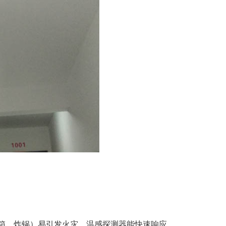
箱、炸锅）易引发火灾，温感探测器能快速响应