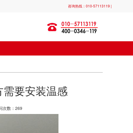
咨询热线：010-57113119 |
方需要安装温感
 访问次数：
269