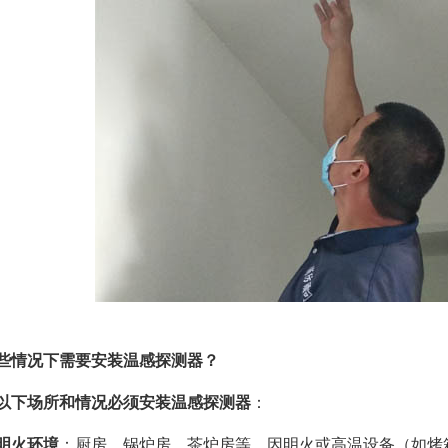
些情况下需要安装温感探测器？
以下场所和情况必须安装温感探测器
：
明火环境
：厨房、锅炉房、茶炉房等，因明火或高温设备（如烤